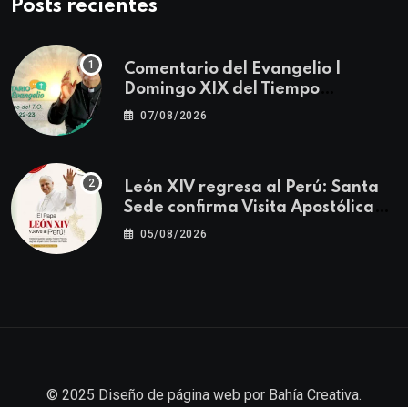
Posts recientes
Comentario del Evangelio |
Domingo XIX del Tiempo
Ordinario | Mateo 14, 22-23
07/08/2026
León XIV regresa al Perú: Santa
Sede confirma Visita Apostólica
del 11 al 17 de noviembre
05/08/2026
© 2025
Diseño de página web
por
Bahía Creativa
.