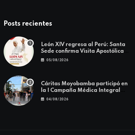
Posts recientes
León XIV regresa al Perú: Santa
Sede confirma Visita Apostólica
del 11 al 17 de noviembre
05/08/2026
Cáritas Moyobamba participó en
la I Campaña Médica Integral
Gratuita llevando salud y
04/08/2026
esperanza al Centro Poblado Los
Ángeles