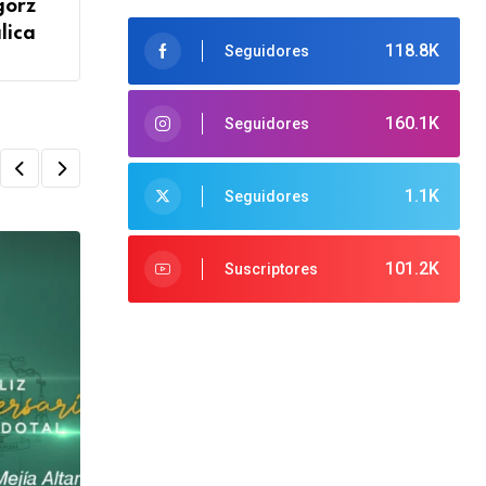
gorz
lica
118.8K
Seguidores
160.1K
Seguidores
1.1K
Seguidores
101.2K
Suscriptores