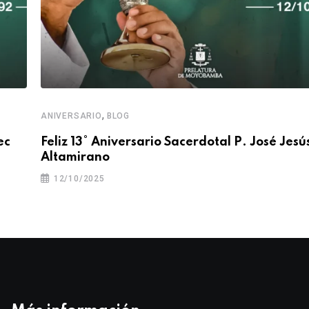
,
ANIVERSARIO
BLOG
ec
Feliz 13° Aniversario Sacerdotal P. José Jesú
Altamirano
12/10/2025