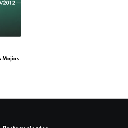
,
ANIVERSARIO
BLOG
s Mejías
Feliz 36° Aniversario Sacerdotal P. Igna
Doñoro de
07/10/2025