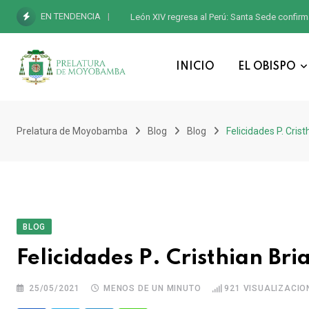
EN TENDENCIA
León XIV regresa al Perú: Santa Sede confirm
INICIO
EL OBISPO
Prelatura de Moyobamba
Blog
Blog
Felicidades P. Cri
BLOG
Felicidades P. Cristhian Br
25/05/2021
MENOS DE UN MINUTO
921
VISUALIZACIO