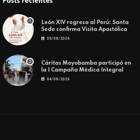
Posts recientes
León XIV regresa al Perú: Santa
Sede confirma Visita Apostólica
del 11 al 17 de noviembre
05/08/2026
Cáritas Moyobamba participó en
la I Campaña Médica Integral
Gratuita llevando salud y
04/08/2026
esperanza al Centro Poblado Los
Ángeles