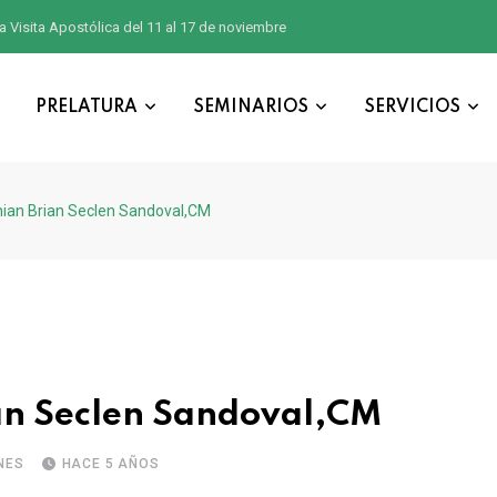
a Visita Apostólica del 11 al 17 de noviembre
PRELATURA
SEMINARIOS
SERVICIOS
sthian Brian Seclen Sandoval,CM
ian Seclen Sandoval,CM
NES
HACE 5 AÑOS