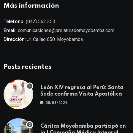
Más información
Teléfono:
(042) 562 353
Email:
comunicaciones@prelaturademoyobamba.com
Dirección:
Jr. Callao 650. Moyobamba.
Posts recientes
León XIV regresa al Perú: Santa
Sede confirma Visita Apostólica
del 11 al 17 de noviembre
05/08/2026
Cáritas Moyobamba participó en
la I Campaña Médica Integral