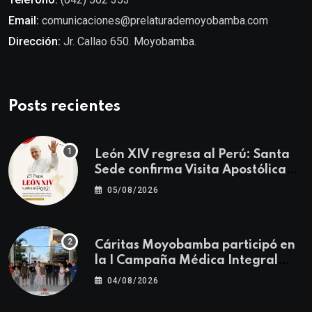
Email:
comunicaciones@prelaturademoyobamba.com
Dirección:
Jr. Callao 650. Moyobamba.
Posts recientes
León XIV regresa al Perú: Santa
Sede confirma Visita Apostólica
del 11 al 17 de noviembre
05/08/2026
Cáritas Moyobamba participó en
la I Campaña Médica Integral
Gratuita llevando salud y
04/08/2026
esperanza al Centro Poblado Los
Ángeles