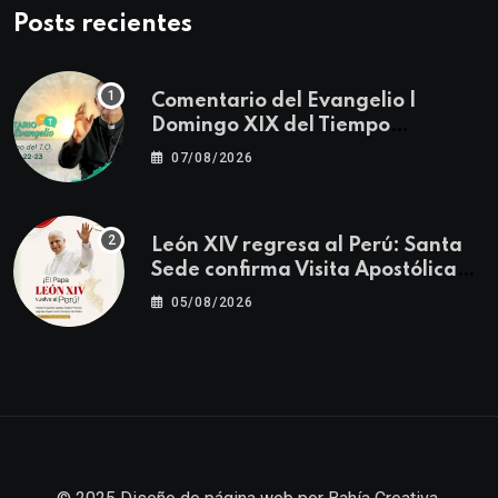
Posts recientes
Comentario del Evangelio |
Domingo XIX del Tiempo
Ordinario | Mateo 14, 22-23
07/08/2026
León XIV regresa al Perú: Santa
Sede confirma Visita Apostólica
del 11 al 17 de noviembre
05/08/2026