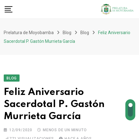
Prelatura de Moyobamba
Blog
Blog
Feliz Aniversario
Sacerdotal P. Gastón Murrieta García
BLOG
Feliz Aniversario
Sacerdotal P. Gastón
Murrieta García
12/09/2020
MENOS DE UN MINUTO
771
VISUALIZACIONES
HACE 6 AÑOS