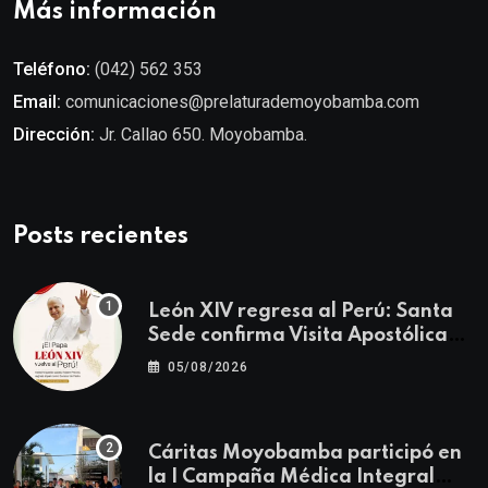
Más información
Teléfono:
(042) 562 353
Email:
comunicaciones@prelaturademoyobamba.com
Dirección:
Jr. Callao 650. Moyobamba.
Posts recientes
León XIV regresa al Perú: Santa
Sede confirma Visita Apostólica
del 11 al 17 de noviembre
05/08/2026
Cáritas Moyobamba participó en
la I Campaña Médica Integral