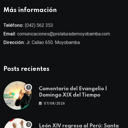
Más información
Teléfono:
(042) 562 353
Email:
comunicaciones@prelaturademoyobamba.com
Dirección:
Jr. Callao 650. Moyobamba.
Posts recientes
Comentario del Evangelio |
Domingo XIX del Tiempo
Ordinario | Mateo 14, 22-23
07/08/2026
León XIV regresa al Perú: Santa