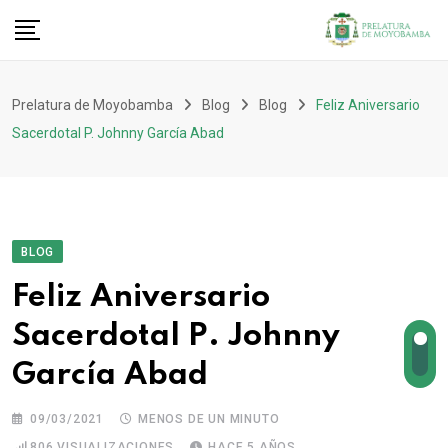
Prelatura de Moyobamba
Blog
Blog
Feliz Aniversario
Sacerdotal P. Johnny García Abad
BLOG
Feliz Aniversario
Sacerdotal P. Johnny
García Abad
09/03/2021
MENOS DE UN MINUTO
806
VISUALIZACIONES
HACE 5 AÑOS