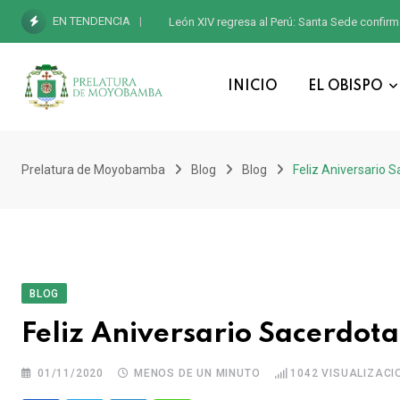
EN TENDENCIA
León XIV regresa al Perú: Santa Sede confirm
INICIO
EL OBISPO
Prelatura de Moyobamba
Blog
Blog
Feliz Aniversario S
BLOG
Feliz Aniversario Sacerdotal
01/11/2020
MENOS DE UN MINUTO
1042
VISUALIZACI