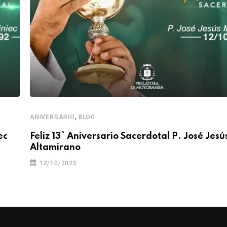
,
ANIVERSARIO
BLOG
ec
Feliz 13° Aniversario Sacerdotal P. José Jesú
Altamirano
12/10/2025