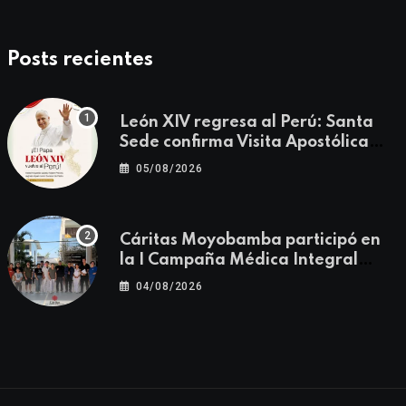
Posts recientes
León XIV regresa al Perú: Santa
Sede confirma Visita Apostólica
del 11 al 17 de noviembre
05/08/2026
Cáritas Moyobamba participó en
la I Campaña Médica Integral
Gratuita llevando salud y
04/08/2026
esperanza al Centro Poblado Los
Ángeles