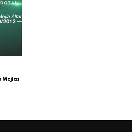
,
ANIVERSARIO
BLOG
s Mejías
Feliz 36° Aniversario Sacerdotal P. Igna
Doñoro de
07/10/2025