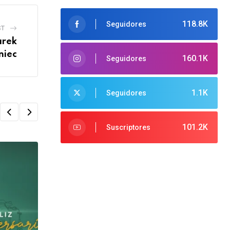
118.8K
Seguidores
ST
arek
niec
160.1K
Seguidores
1.1K
Seguidores
101.2K
Suscriptores