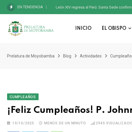
EN TENDENCIA
León XIV regresa al Perú: Santa Sede confirm
INICIO
EL OBISPO
Prelatura de Moyobamba
Blog
Actividades
Cumpleaño
CUMPLEAÑOS
¡Feliz Cumpleaños! P. Joh
19/10/2025
MENOS DE UN MINUTO
2945
VISUALIZACI