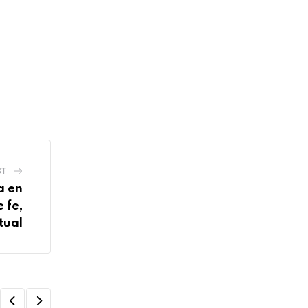
ST
a en
 fe,
tual