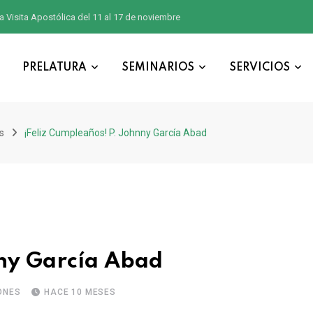
a Visita Apostólica del 11 al 17 de noviembre
PRELATURA
SEMINARIOS
SERVICIOS
s
¡Feliz Cumpleaños! P. Johnny García Abad
nny García Abad
ONES
HACE 10 MESES