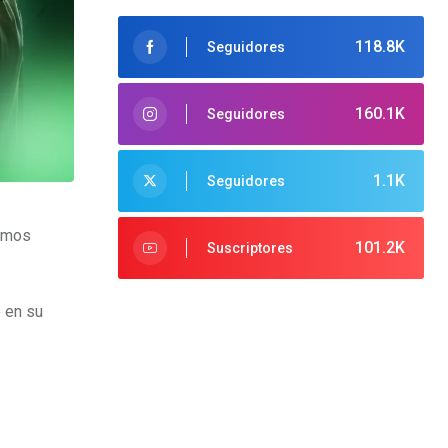
118.8K
Seguidores
160.1K
Seguidores
1.1K
Seguidores
amos
101.2K
Suscriptores
e en su