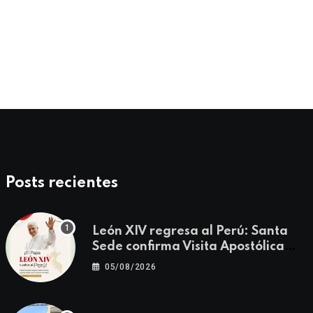
CUMPLEAÑOS
¡Feliz Cumpleaños! P. Limbert F. Torres 
27/07/2026
Posts recientes
León XIV regresa al Perú: Santa
Sede confirma Visita Apostólica
del 11 al 17 de noviembre
05/08/2026