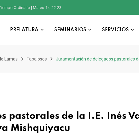
a Visita Apostólica del 11 al 17 de noviembre
PRELATURA
SEMINARIOS
SERVICIOS
de Lamas
Tabalosos
Juramentación de delegados pastorales de 
pastorales de la I.E. Inés V
va Mishquiyacu