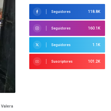
118.8K
Seguidores
160.1K
Seguidores
1.1K
Seguidores
101.2K
Suscriptores
 Valera