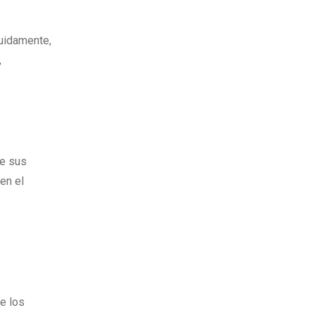
guidamente,
,
re sus
 en el
de los