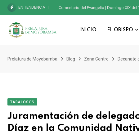
EN TENDENCIA
León XIV regresa al Perú: Santa Sede confirm
INICIO
EL OBISPO
Prelatura de Moyobamba
Blog
Zona Centro
Decanato 
TABALOSOS
Juramentación de delegados 
Díaz en la Comunidad Nati