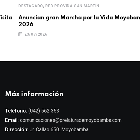
,
DESTACADO
RED PROVIDA SAN MARTÍN
isita
Anuncian gran Marcha por la Vida Moyoba
2026
23/07/2026
Más información
Teléfono:
(042) 562 353
Email:
comunicaciones@prelaturademoyobamba.com
Dirección:
Jr. Callao 650. Moyobamba.