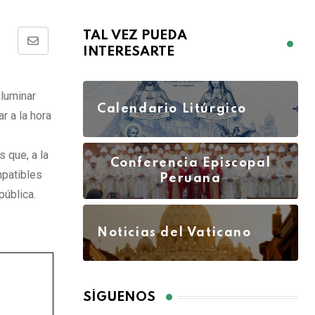
TAL VEZ PUEDA
INTERESARTE
iluminar
Calendario Litúrgico
r a la hora
s que, a la
Conferencia Episcopal
mpatibles
Peruana
pública.
Noticias del Vaticano
SÍGUENOS