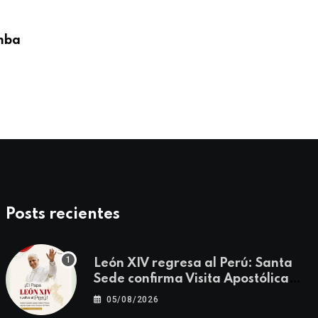
,
CONFERENCIA EPISCOPAL PERUANA
DESTACADO
mba
Obispos del Perú expresan saludo al Sa
León
08/05/2026
Posts recientes
León XIV regresa al Perú: Santa
Sede confirma Visita Apostólica
del 11 al 17 de noviembre
05/08/2026