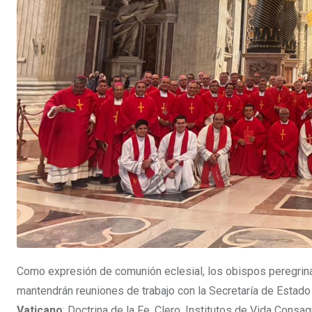
Como expresión de comunión eclesial, los obispos peregrin
mantendrán reuniones de trabajo con la Secretaría de Estad
Vaticano
: Doctrina de la Fe, Clero, Institutos de Vida Consa