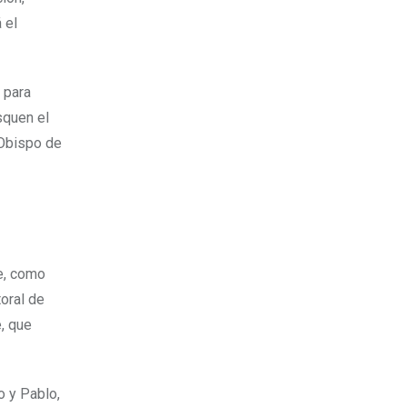
 el
 para
squen el
 Obispo de
e, como
toral de
, que
o y Pablo,