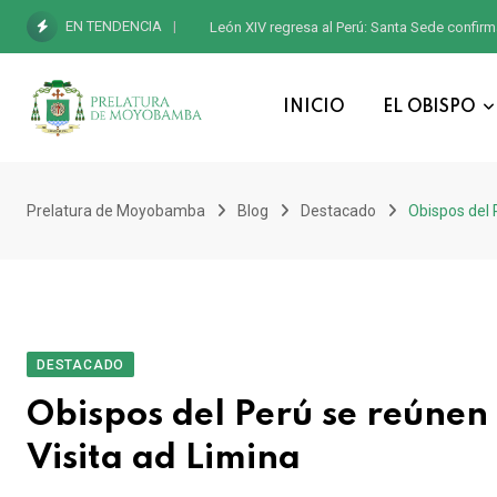
EN TENDENCIA
León XIV regresa al Perú: Santa Sede confirm
INICIO
EL OBISPO
Prelatura de Moyobamba
Blog
Destacado
Obispos del 
DESTACADO
Obispos del Perú se reúnen 
Visita ad Limina