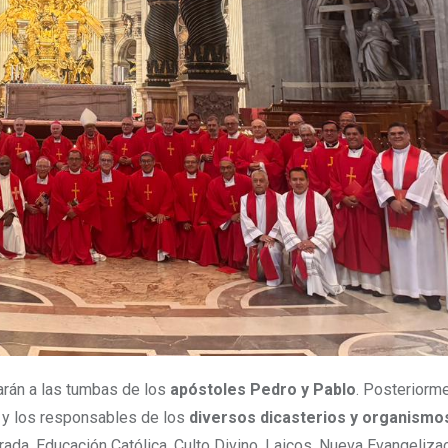
arán a las tumbas de los
apóstoles Pedro y Pablo
. Posteriorme
o y los responsables de los
diversos dicasterios y organismo
grada, Educación Católica, Culto Divino, Laicos, Nueva Evangelizac