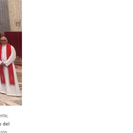
nte,
s del
ión,