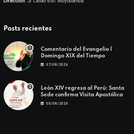
Dirección:
Jr. Callao 650. Moyobamba.
Posts recientes
Comentario del Evangelio |
Domingo XIX del Tiempo
Ordinario | Mateo 14, 22-23
07/08/2026
León XIV regresa al Perú: Santa
Sede confirma Visita Apostólica
del 11 al 17 de noviembre
05/08/2026