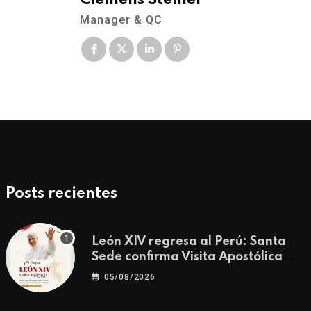
Clemens Steiner
Manager & QC
Posts recientes
León XIV regresa al Perú: Santa
Sede confirma Visita Apostólica
del 11 al 17 de noviembre
05/08/2026