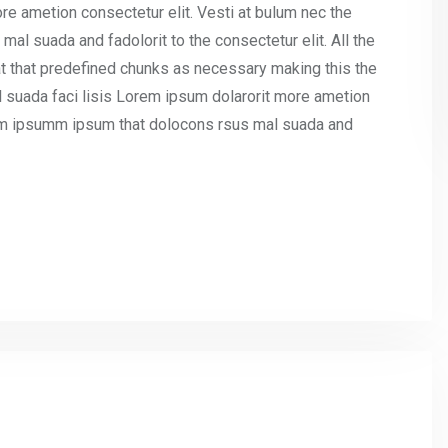
re ametion consectetur elit. Vesti at bulum nec the
l suada and fadolorit to the consectetur elit. All the
t that predefined chunks as necessary making this the
l suada faci lisis Lorem ipsum dolarorit more ametion
umm ipsumm ipsum that dolocons rsus mal suada and