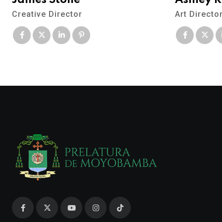
James Stone
Ashley 
Creative Director
Art Directo