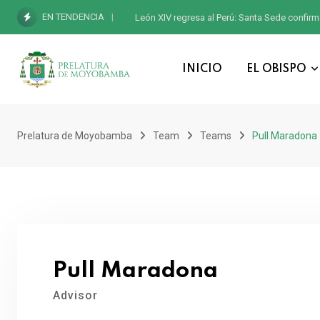
EN TENDENCIA
León XIV regresa al Perú: Santa Sede confirm
INICIO
EL OBISPO
Prelatura de Moyobamba
Team
Teams
Pull Maradona
Pull Maradona
Advisor