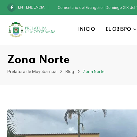
EN TENDENCIA
Comentario del Evangelio | Domingo XIX del 
INICIO
EL OBISPO
Zona Norte
Prelatura de Moyobamba
Blog
Zona Norte