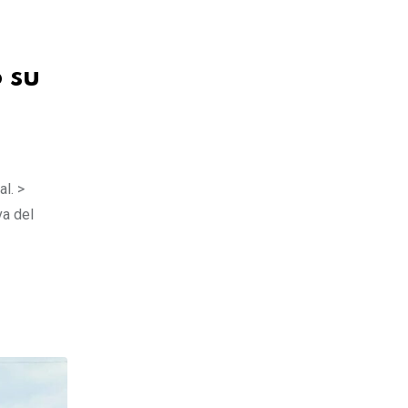
 su
l. >
va del