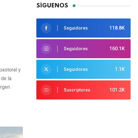
SÍGUENOS
118.8K
Seguidores
160.1K
Seguidores
1.1K
pastoral y
Seguidores
 de la
irgen
101.2K
Suscriptores