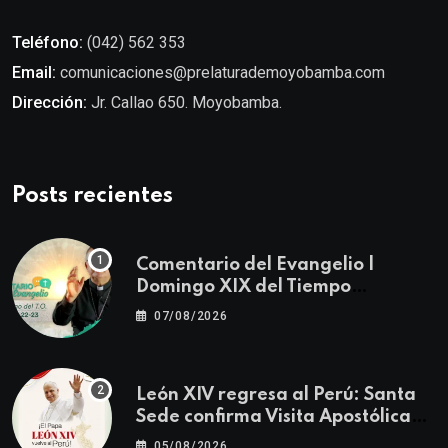
Teléfono:
(042) 562 353
Email:
comunicaciones@prelaturademoyobamba.com
Dirección:
Jr. Callao 650. Moyobamba.
Posts recientes
Comentario del Evangelio |
Domingo XIX del Tiempo
Ordinario | Mateo 14, 22-23
07/08/2026
León XIV regresa al Perú: Santa
Sede confirma Visita Apostólica
del 11 al 17 de noviembre
05/08/2026