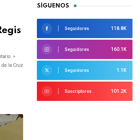
SÍGUENOS
118.8K
Regis
Seguidores
160.1K
Seguidores
tario. >
 de la Cruz
1.1K
Seguidores
101.2K
Suscriptores