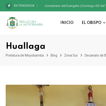
EN TENDENCIA
Comentario del Evangelio | Domingo XIX del 
INICIO
EL OBISPO
Huallaga
Prelatura de Moyobamba
Blog
Zona Sur
Decanato de B