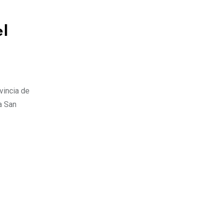
el
ovincia de
a San