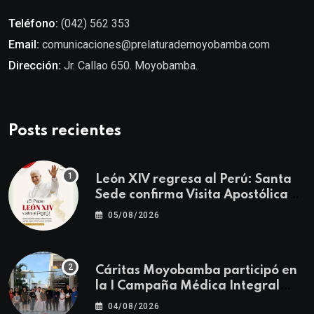
Teléfono:
(042) 562 353
Email:
comunicaciones@prelaturademoyobamba.com
Dirección:
Jr. Callao 650. Moyobamba.
Posts recientes
León XIV regresa al Perú: Santa
Sede confirma Visita Apostólica
del 11 al 17 de noviembre
05/08/2026
Cáritas Moyobamba participó en
la I Campaña Médica Integral
Gratuita llevando salud y
04/08/2026