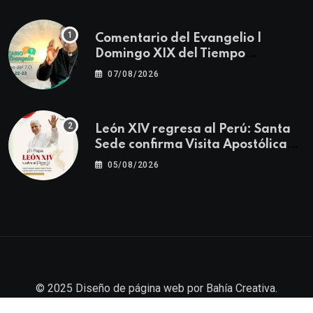
Comentario del Evangelio |
Domingo XIX del Tiempo
Ordinario | Mateo 14, 22-23
07/08/2026
León XIV regresa al Perú: Santa
Sede confirma Visita Apostólica
del 11 al 17 de noviembre
05/08/2026
© 2025
Diseño de página web
por
Bahía Creativa
.