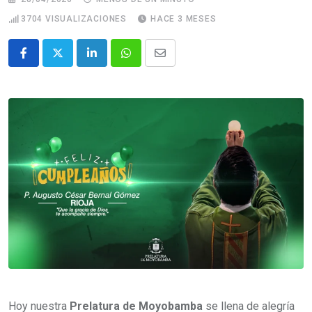
3704
VISUALIZACIONES
HACE 3 MESES
Hoy nuestra
Prelatura de Moyobamba
se llena de alegría