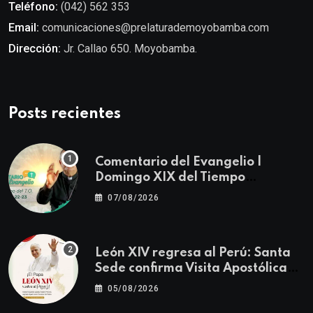
Teléfono:
(042) 562 353
Email:
comunicaciones@prelaturademoyobamba.com
Dirección:
Jr. Callao 650. Moyobamba.
Posts recientes
Comentario del Evangelio |
Domingo XIX del Tiempo
Ordinario | Mateo 14, 22-23
07/08/2026
León XIV regresa al Perú: Santa
Sede confirma Visita Apostólica
del 11 al 17 de noviembre
05/08/2026