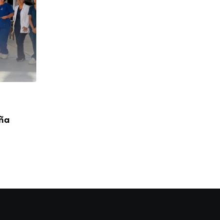
CUMPLEAÑOS
aña
¡Feliz Cumpleaños! P. Toribio López Cah
04/08/2026