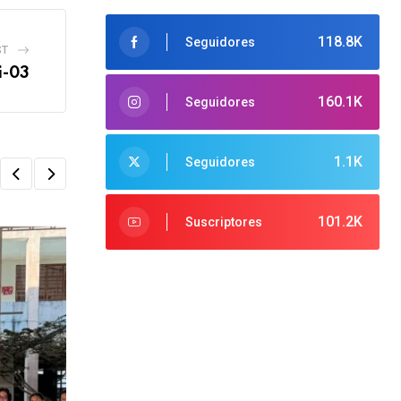
118.8K
Seguidores
ST
i-03
160.1K
Seguidores
1.1K
Seguidores
101.2K
Suscriptores