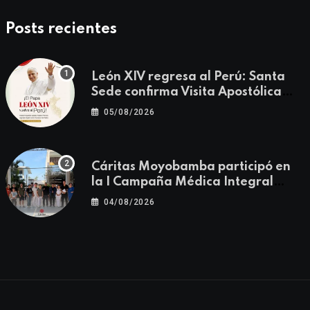
Posts recientes
León XIV regresa al Perú: Santa
Sede confirma Visita Apostólica
del 11 al 17 de noviembre
05/08/2026
Cáritas Moyobamba participó en
la I Campaña Médica Integral
Gratuita llevando salud y
04/08/2026
esperanza al Centro Poblado Los
Ángeles