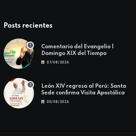
Posts recientes
Comentario del Evangelio |
Domingo XIX del Tiempo
Ordinario | Mateo 14, 22-23
07/08/2026
León XIV regresa al Perú: Santa
Sede confirma Visita Apostólica
del 11 al 17 de noviembre
05/08/2026