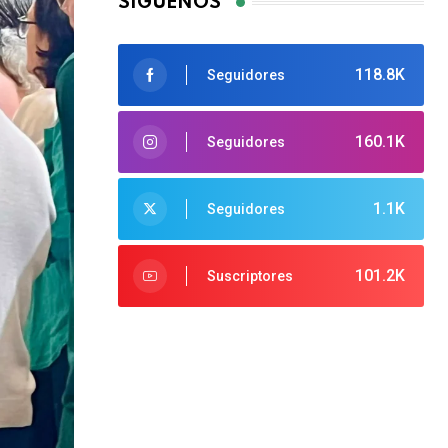
SÍGUENOS
118.8K
Seguidores
160.1K
Seguidores
1.1K
Seguidores
101.2K
Suscriptores