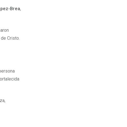
ópez-Brea
,
paron
 de Cristo.
 persona
ortalecida
za,