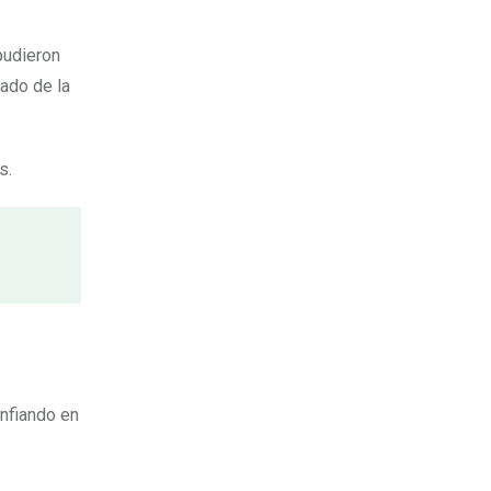
pudieron
dado de la
s.
onfiando en