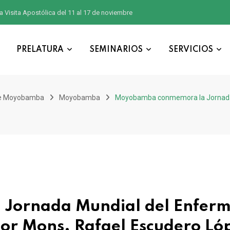
a Visita Apostólica del 11 al 17 de noviembre
PRELATURA
SEMINARIOS
SERVICIOS
de Moyobamba
Moyobamba
Moyobamba conmemora la Jornada M
Jornada Mundial del Enfer
por Mons. Rafael Escudero Ló