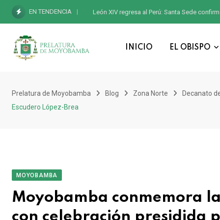
EN TENDENCIA
León XIV regresa al Perú: Santa Sede confirm
INICIO
EL OBISPO
Prelatura de Moyobamba
Blog
Zona Norte
Decanato 
Escudero López-Brea
MOYOBAMBA
Moyobamba conmemora la 
con celebración presidida 