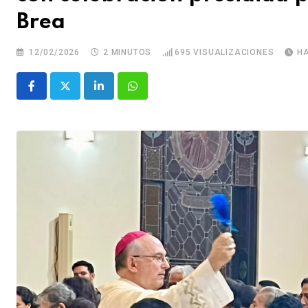
Brea
12/02/2026
2 MINUTOS
695
VISUALIZACIONES
H