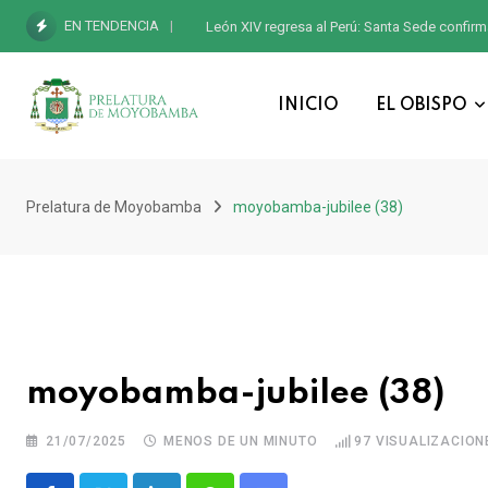
EN TENDENCIA
León XIV regresa al Perú: Santa Sede confirm
INICIO
EL OBISPO
Prelatura de Moyobamba
moyobamba-jubilee (38)
moyobamba-jubilee (38)
21/07/2025
MENOS DE UN MINUTO
97
VISUALIZACION