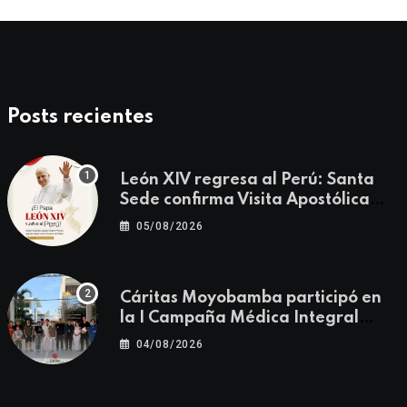
Posts recientes
León XIV regresa al Perú: Santa
Sede confirma Visita Apostólica
del 11 al 17 de noviembre
05/08/2026
Cáritas Moyobamba participó en
la I Campaña Médica Integral
Gratuita llevando salud y
04/08/2026
esperanza al Centro Poblado Los
Ángeles