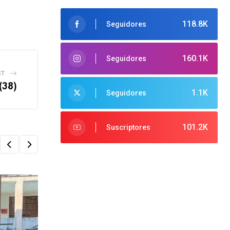
118.8K
Seguidores
160.1K
Seguidores
ST
(38)
1.1K
Seguidores
101.2K
Suscriptores