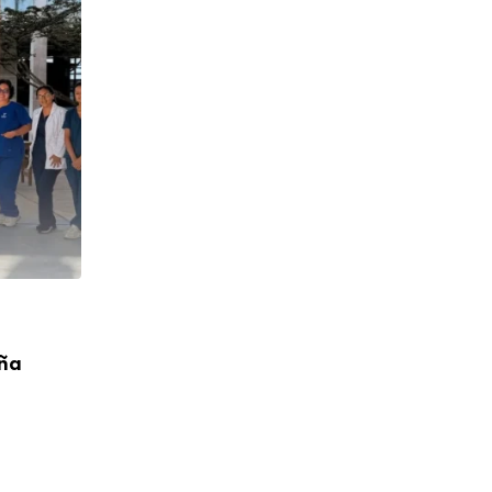
CUMPLEAÑOS
aña
¡Feliz Cumpleaños! P. Toribio López Cah
04/08/2026