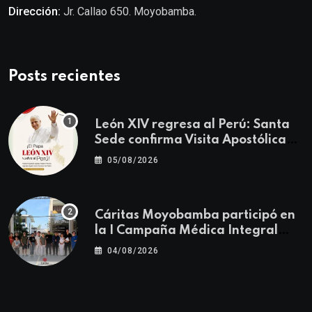
Dirección:
Jr. Callao 650. Moyobamba.
Posts recientes
León XIV regresa al Perú: Santa
Sede confirma Visita Apostólica
del 11 al 17 de noviembre
05/08/2026
Cáritas Moyobamba participó en
la I Campaña Médica Integral
Gratuita llevando salud y
04/08/2026
esperanza al Centro Poblado Los
Ángeles