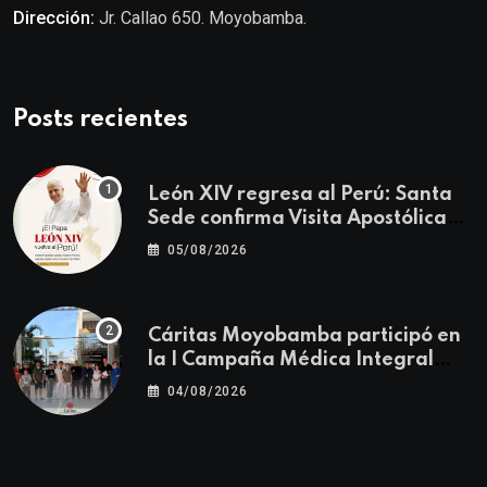
Dirección:
Jr. Callao 650. Moyobamba.
Posts recientes
León XIV regresa al Perú: Santa
Sede confirma Visita Apostólica
del 11 al 17 de noviembre
05/08/2026
Cáritas Moyobamba participó en
la I Campaña Médica Integral
Gratuita llevando salud y
04/08/2026
esperanza al Centro Poblado Los
Ángeles