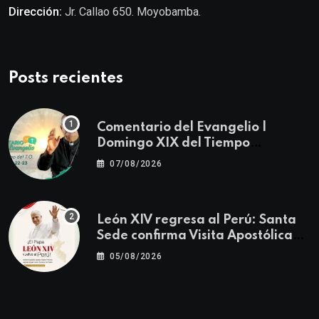
Dirección:
Jr. Callao 650. Moyobamba.
Posts recientes
Comentario del Evangelio |
Domingo XIX del Tiempo
Ordinario | Mateo 14, 22-23
07/08/2026
León XIV regresa al Perú: Santa
Sede confirma Visita Apostólica
del 11 al 17 de noviembre
05/08/2026