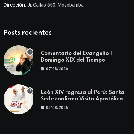
Dirección:
Jr. Callao 650. Moyobamba.
Posts recientes
Comentario del Evangelio |
Domingo XIX del Tiempo
Ordinario | Mateo 14, 22-23
07/08/2026
León XIV regresa al Perú: Santa
Sede confirma Visita Apostólica
del 11 al 17 de noviembre
05/08/2026