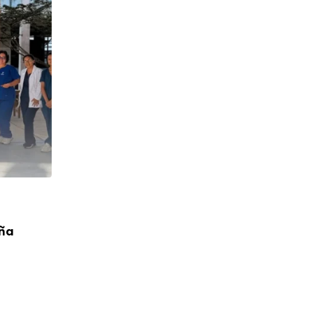
CUMPLEAÑOS
aña
¡Feliz Cumpleaños! P. Toribio López Cah
04/08/2026