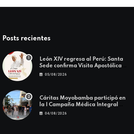
Posts recientes
León XIV regresa al Perú: Santa
Sede confirma Visita Apostólica
del 11 al 17 de noviembre
05/08/2026
Cáritas Moyobamba participó en
la I Campaña Médica Integral
Gratuita llevando salud y
04/08/2026
esperanza al Centro Poblado Los
Ángeles