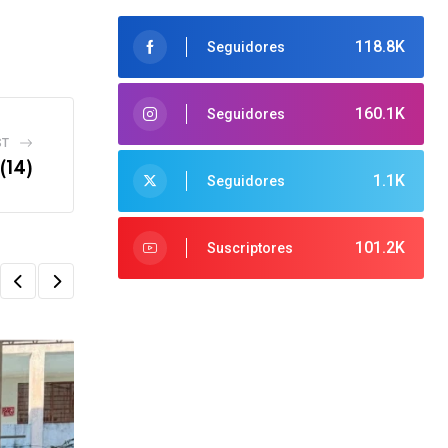
118.8K
Seguidores
160.1K
Seguidores
ST
(14)
1.1K
Seguidores
101.2K
Suscriptores