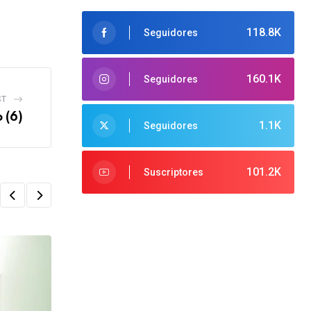
118.8K
Seguidores
160.1K
Seguidores
ST
o (6)
1.1K
Seguidores
101.2K
Suscriptores