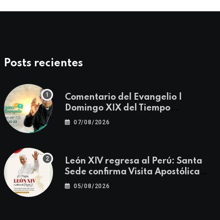
Posts recientes
Comentario del Evangelio |
Domingo XIX del Tiempo
Ordinario | Mateo 14, 22-23
07/08/2026
León XIV regresa al Perú: Santa
Sede confirma Visita Apostólica
del 11 al 17 de noviembre
05/08/2026