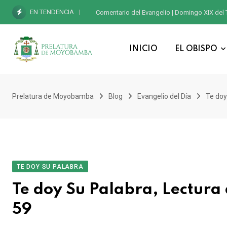
EN TENDENCIA
Comentario del Evangelio | Domingo XIX del 
INICIO
EL OBISPO
Prelatura de Moyobamba
Blog
Evangelio del Día
Te doy
TE DOY SU PALABRA
Te doy Su Palabra, Lectura 
59