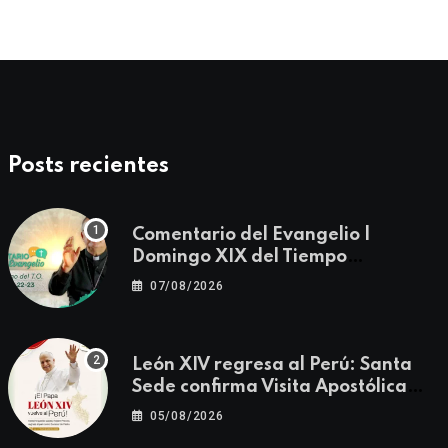
Posts recientes
Comentario del Evangelio |
Domingo XIX del Tiempo
Ordinario | Mateo 14, 22-23
07/08/2026
León XIV regresa al Perú: Santa
Sede confirma Visita Apostólica
del 11 al 17 de noviembre
05/08/2026