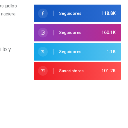
os judíos
118.8K
 naciera
Seguidores
160.1K
Seguidores
llo y
1.1K
Seguidores
101.2K
Suscriptores