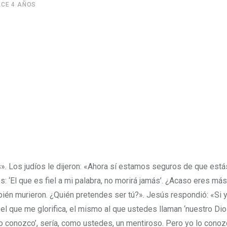
CE 4 AÑOS
s».
Los judíos le dijeron: «Ahora sí estamos seguros de que está
 ‘El que es fiel a mi palabra, no morirá jamás’.
¿Acaso eres más
bién murieron. ¿Quién pretendes ser tú?».
Jesús respondió: «Si 
e el que me glorifica, el mismo al que ustedes llaman ‘nuestro Dio
 lo conozco’, sería, como ustedes, un mentiroso. Pero yo lo cono