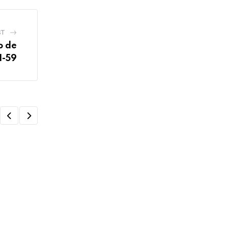
ST
o de
1-59
TE DOY SU PALABRA
Te doy Su Palabra, Lectura del Libro de l
02/06/2022