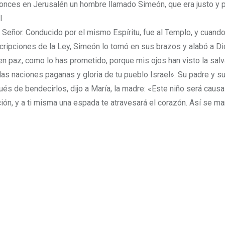
tonces en Jerusalén un hombre llamado Simeón, que era justo y 
l
l Señor.
Conducido por el mismo Espíritu, fue al Templo, y cuando
scripciones de la Ley,
Simeón lo tomó en sus brazos y alabó a Di
 en paz, como lo has prometido,
porque mis ojos han visto la sal
 las naciones paganas y gloria de tu pueblo Israel».
Su padre y s
és de bendecirlos, dijo a María, la madre: «Este niño será causa
ción,
y a ti misma una espada te atravesará el corazón. Así se ma