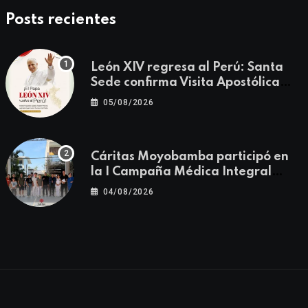
Posts recientes
León XIV regresa al Perú: Santa
Sede confirma Visita Apostólica
del 11 al 17 de noviembre
05/08/2026
Cáritas Moyobamba participó en
la I Campaña Médica Integral
Gratuita llevando salud y
04/08/2026
esperanza al Centro Poblado Los
Ángeles