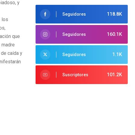
piadoso, y
118.8K
Seguidores
 los
os,
160.1K
Seguidores
vación
que
u madre
 de caída y
1.1K
Seguidores
nifestarán
101.2K
Suscriptores