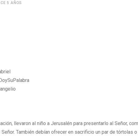
CE 5 AÑOS
briel
it.ly/TeDoySuPalabra
vangelio
cación, llevaron al niño a Jerusalén para presentarlo al Señor,
com
l Señor.
También debían ofrecer en sacrificio un par de tórtolas o