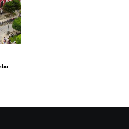
,
CONFERENCIA EPISCOPAL PERUANA
DESTACADO
mba
Obispos del Perú expresan saludo al Sa
León
08/05/2026