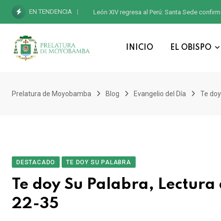
EN TENDENCIA
León XIV regresa al Perú: Santa Sede confirm
INICIO
EL OBISPO
Prelatura de Moyobamba
Blog
Evangelio del Día
Te doy
DESTACADO
TE DOY SU PALABRA
Te doy Su Palabra, Lectura 
22-35