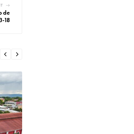
ST
o de
3-18