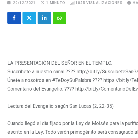
29/12/2021
1 MINUTO
1045
VISUALIZACIONES
HA
LA PRESENTACIÓN DEL SEÑOR EN EL TEMPLO.
Suscríbete a nuestro canal ???? http://bit.ly/SuscribeteSanGa
Únete a nosotros en
#TeDoySuPalabra
​​​​​​​​​​​​​​​​ ???? https://b
Comentario del Evangelio: ???? http://bit.ly/ComentarioDelE
Lectura del Evangelio según San Lucas (2, 22-35):
Cuando llegó el día fijado por la Ley de Moisés para la purifi
escrito en la Ley: Todo varón primogénito será consagrado a