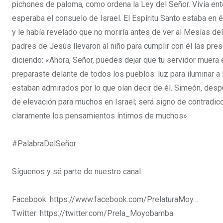
pichones de paloma, como ordena la Ley del Señor.
Vivía en
esperaba el consuelo de Israel. El Espíritu Santo estaba en é
y le había revelado que no moriría antes de ver al Mesías de
padres de Jesús llevaron al niño para cumplir con él las pre
diciendo:
«Ahora, Señor, puedes dejar que tu servidor muera
preparaste delante de todos los pueblos:
luz para iluminar a
estaban admirados por lo que oían decir de él.
Simeón, despu
de elevación para muchos en Israel; será signo de contradic
claramente los pensamientos íntimos de muchos».
#PalabraDelSeñor
Síguenos y sé parte de nuestro canal:
Facebook: https://www.facebook.com/PrelaturaMoy…
Twitter: https://twitter.com/Prela_Moyobamba​