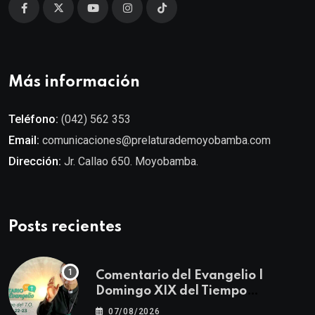
Más información
Teléfono:
(042) 562 353
Email:
comunicaciones@prelaturademoyobamba.com
Dirección:
Jr. Callao 650. Moyobamba.
Posts recientes
Comentario del Evangelio |
Domingo XIX del Tiempo
Ordinario | Mateo 14, 22-23
07/08/2026