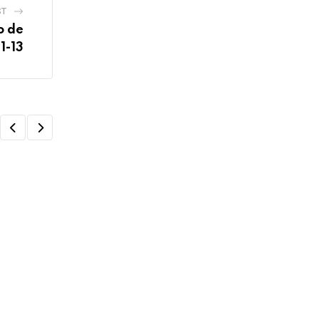
ST
o de
1-13
TE DOY SU PALABRA
Te doy Su Palabra, Lectura del Libro de l
02/06/2022