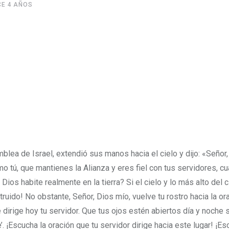
E 4 AÑOS
amblea de Israel, extendió sus manos hacia el cielo
y dijo: «Señor
 como tú, que mantienes la Alianza y eres fiel con tus servidores, c
ios habite realmente en la tierra? Si el cielo y lo más alto del c
truido!
No obstante, Señor, Dios mío, vuelve tu rostro hacia la ora
 dirige hoy tu servidor.
Que tus ojos estén abiertos día y noche 
e’. ¡Escucha la oración que tu servidor dirige hacia este lugar!
¡Es