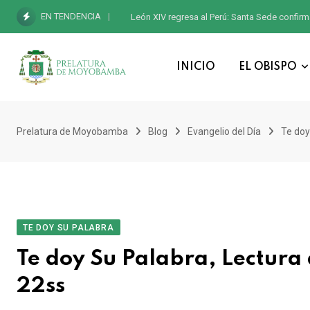
EN TENDENCIA
León XIV regresa al Perú: Santa Sede confirm
INICIO
EL OBISPO
Prelatura de Moyobamba
Blog
Evangelio del Día
Te doy
TE DOY SU PALABRA
Te doy Su Palabra, Lectura 
22ss