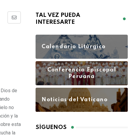
TAL VEZ PUEDA
INTERESARTE
Calendario Litúrgico
Conferencia Episcopal
Peruana
, Dios de
uando
Noticias del Vaticano
ielo no
ción y la
sobre esta
SÍGUENOS
cucha la