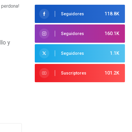
y perdona!
118.8K
Seguidores
160.1K
Seguidores
lo y
1.1K
Seguidores
101.2K
Suscriptores