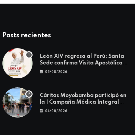
Posts recientes
León XIV regresa al Perú: Santa
Sede confirma Visita Apostólica
del 11 al 17 de noviembre
05/08/2026
Cáritas Moyobamba participó en
la I Campaña Médica Integral
Gratuita llevando salud y
04/08/2026
esperanza al Centro Poblado Los
Ángeles