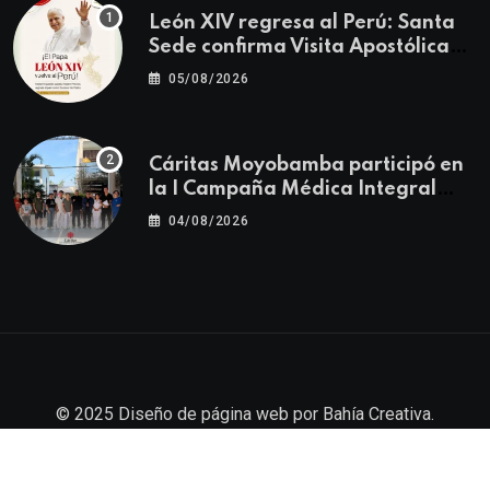
León XIV regresa al Perú: Santa
Sede confirma Visita Apostólica
del 11 al 17 de noviembre
05/08/2026
Cáritas Moyobamba participó en
la I Campaña Médica Integral
Gratuita llevando salud y
04/08/2026
esperanza al Centro Poblado Los
Ángeles
© 2025
Diseño de página web
por
Bahía Creativa
.