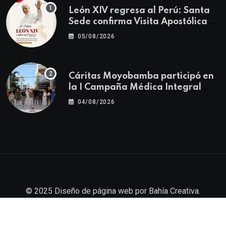
León XIV regresa al Perú: Santa
Sede confirma Visita Apostólica
del 11 al 17 de noviembre
05/08/2026
Cáritas Moyobamba participó en
la I Campaña Médica Integral
Gratuita llevando salud y
04/08/2026
esperanza al Centro Poblado Los
Ángeles
© 2025
Diseño de página web
por
Bahía Creativa
.