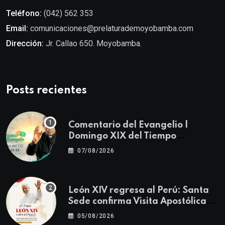
Teléfono:
(042) 562 353
Email:
comunicaciones@prelaturademoyobamba.com
Dirección:
Jr. Callao 650. Moyobamba.
Posts recientes
Comentario del Evangelio |
Domingo XIX del Tiempo
Ordinario | Mateo 14, 22-23
07/08/2026
León XIV regresa al Perú: Santa
Sede confirma Visita Apostólica
del 11 al 17 de noviembre
05/08/2026