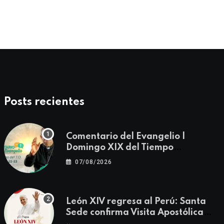
04/08/2026
Posts recientes
Comentario del Evangelio |
Domingo XIX del Tiempo
Ordinario | Mateo 14, 22-23
07/08/2026
León XIV regresa al Perú: Santa
Sede confirma Visita Apostólica
del 11 al 17 de noviembre