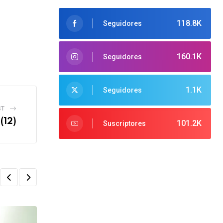
118.8K
Seguidores
160.1K
Seguidores
1.1K
Seguidores
ST
(12)
101.2K
Suscriptores