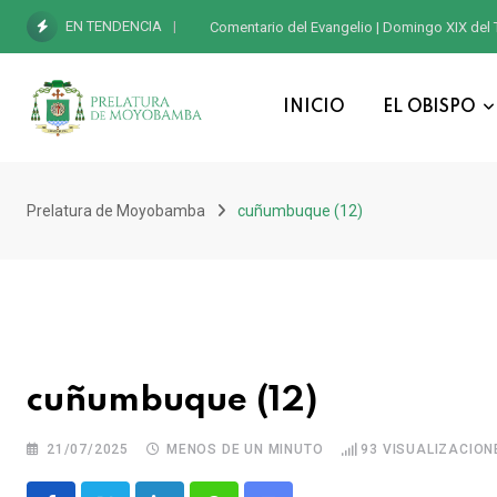
EN TENDENCIA
Comentario del Evangelio | Domingo XIX del 
INICIO
EL OBISPO
Prelatura de Moyobamba
cuñumbuque (12)
cuñumbuque (12)
21/07/2025
MENOS DE UN MINUTO
93
VISUALIZACION