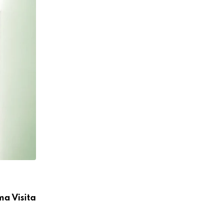
CÁRITAS MOYOBAMBA
ma Visita
Cáritas Moyobamba participó en la I C
Médica Integral