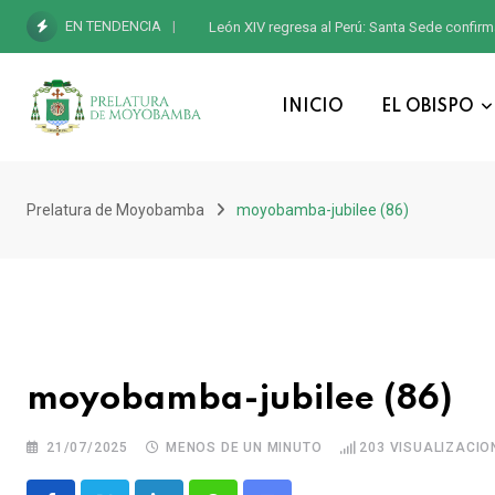
EN TENDENCIA
León XIV regresa al Perú: Santa Sede confirm
INICIO
EL OBISPO
Prelatura de Moyobamba
moyobamba-jubilee (86)
moyobamba-jubilee (86)
21/07/2025
MENOS DE UN MINUTO
203
VISUALIZACIO