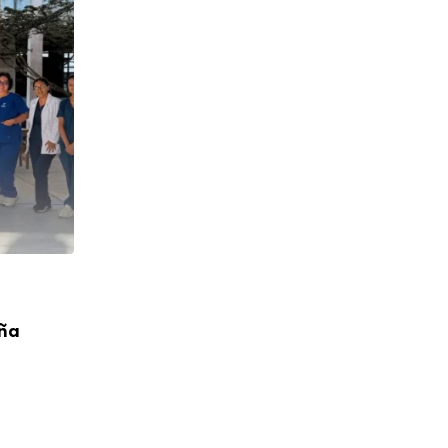
CUMPLEAÑOS
aña
¡Feliz Cumpleaños! P. Toribio López Cah
04/08/2026