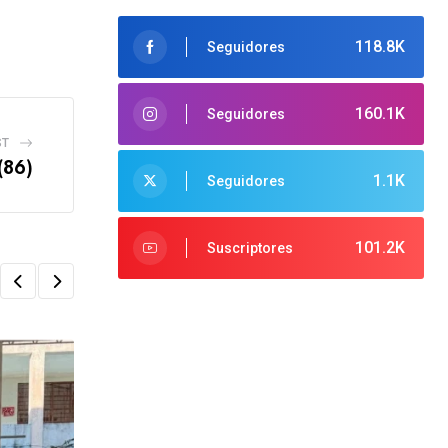
118.8K
Seguidores
160.1K
Seguidores
ST
(86)
1.1K
Seguidores
101.2K
Suscriptores