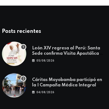
Posts recientes
León XIV regresa al Perú: Santa
Sede confirma Visita Apostólica
del 11 al 17 de noviembre
05/08/2026
Cáritas Moyobamba participó en
la I Campaña Médica Integral
Gratuita llevando salud y
04/08/2026
esperanza al Centro Poblado Los
Ángeles