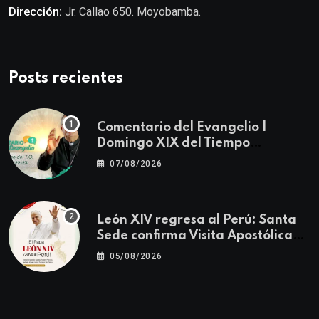
Dirección:
Jr. Callao 650. Moyobamba.
Posts recientes
Comentario del Evangelio |
Domingo XIX del Tiempo
Ordinario | Mateo 14, 22-23
07/08/2026
León XIV regresa al Perú: Santa
Sede confirma Visita Apostólica
del 11 al 17 de noviembre
05/08/2026