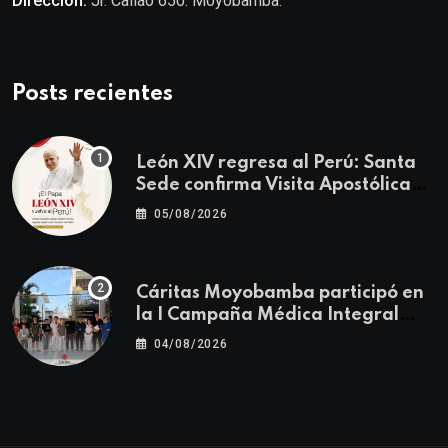
Dirección:
Jr. Callao 650. Moyobamba.
Posts recientes
León XIV regresa al Perú: Santa
Sede confirma Visita Apostólica
del 11 al 17 de noviembre
05/08/2026
Cáritas Moyobamba participó en
la I Campaña Médica Integral
Gratuita llevando salud y
04/08/2026
esperanza al Centro Poblado Los
Ángeles