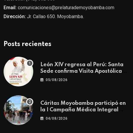
Email:
comunicaciones@prelaturademoyobamba.com
Dirección:
Jr. Callao 650. Moyobamba.
Posts recientes
León XIV regresa al Perú: Santa
Sede confirma Visita Apostólica
del 11 al 17 de noviembre
05/08/2026
Cáritas Moyobamba participó en
la I Campaña Médica Integral
Gratuita llevando salud y
04/08/2026
esperanza al Centro Poblado Los
Ángeles