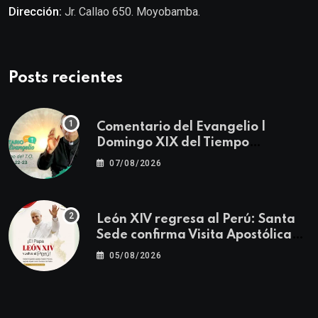
Dirección:
Jr. Callao 650. Moyobamba.
Posts recientes
Comentario del Evangelio |
Domingo XIX del Tiempo
Ordinario | Mateo 14, 22-23
07/08/2026
León XIV regresa al Perú: Santa
Sede confirma Visita Apostólica
del 11 al 17 de noviembre
05/08/2026