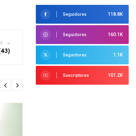
118.8K
Seguidores
160.1K
Seguidores
ST
(43)
1.1K
Seguidores
101.2K
Suscriptores