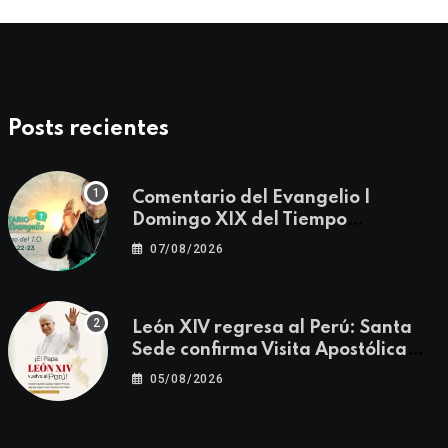
Posts recientes
Comentario del Evangelio |
Domingo XIX del Tiempo
Ordinario | Mateo 14, 22-23
07/08/2026
León XIV regresa al Perú: Santa
Sede confirma Visita Apostólica
del 11 al 17 de noviembre
05/08/2026