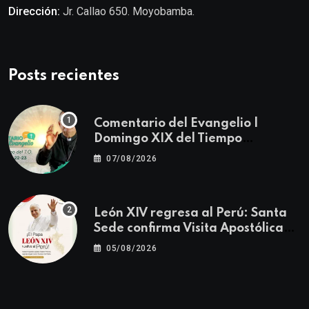
Dirección:
Jr. Callao 650. Moyobamba.
Posts recientes
Comentario del Evangelio |
Domingo XIX del Tiempo
Ordinario | Mateo 14, 22-23
07/08/2026
León XIV regresa al Perú: Santa
Sede confirma Visita Apostólica
del 11 al 17 de noviembre
05/08/2026