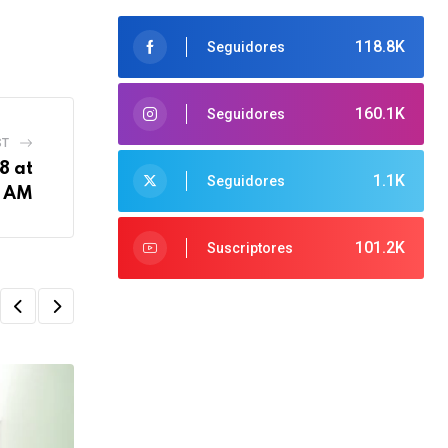
118.8K
Seguidores
160.1K
Seguidores
ST
8 at
1.1K
Seguidores
2 AM
101.2K
Suscriptores