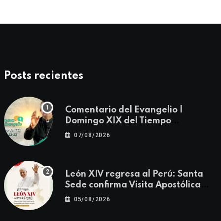
Posts recientes
Comentario del Evangelio |
Domingo XIX del Tiempo
Ordinario | Mateo 14, 22-23
07/08/2026
León XIV regresa al Perú: Santa
Sede confirma Visita Apostólica
del 11 al 17 de noviembre
05/08/2026