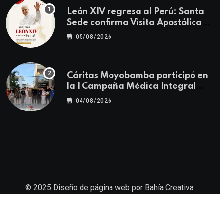
León XIV regresa al Perú: Santa
Sede confirma Visita Apostólica
del 11 al 17 de noviembre
05/08/2026
Cáritas Moyobamba participó en
la I Campaña Médica Integral
Gratuita llevando salud y
04/08/2026
esperanza al Centro Poblado Los
Ángeles
© 2025
Diseño de página web
por
Bahía Creativa
.