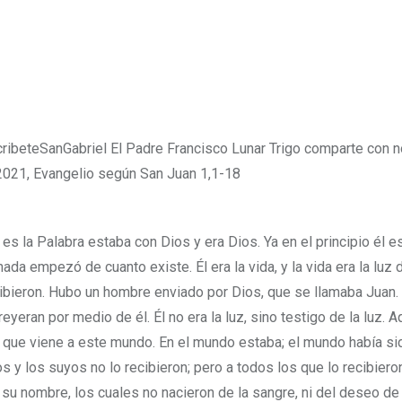
scribeteSanGabriel El Padre Francisco Lunar Trigo comparte con n
021, Evangelio según San Juan 1,1-18
e es la Palabra estaba con Dios y era Dios. Ya en el principio él 
nada empezó de cuanto existe. Él era la vida, y la vida era la luz 
 recibieron. Hubo un hombre enviado por Dios, que se llamaba Juan.
eyeran por medio de él. Él no era la luz, sino testigo de la luz. 
re que viene a este mundo. En el mundo estaba; el mundo había s
s y los suyos no lo recibieron; pero a todos los que lo recibiero
 su nombre, los cuales no nacieron de la sangre, ni del deseo de l