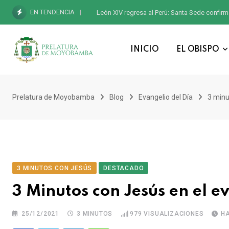
EN TENDENCIA
León XIV regresa al Perú: Santa Sede confirm
INICIO
EL OBISPO
Prelatura de Moyobamba
Blog
Evangelio del Día
3 minu
3 MINUTOS CON JESÚS
DESTACADO
3 Minutos con Jesús en el e
25/12/2021
3 MINUTOS
979
VISUALIZACIONES
H