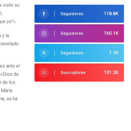
s visto su
l,
118.8K
Seguidores
ue yo”».
160.1K
Seguidores
 y la
 revelado.
1.1K
Seguidores
ez ante el
101.2K
Suscriptores
: «Dios de
ó de los
a María
me, se ha