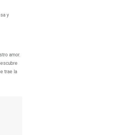
esa y
stro amor.
 descubre
e trae la