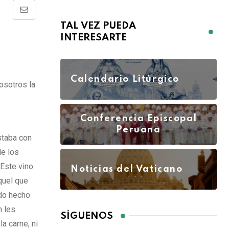
TAL VEZ PUEDA
INTERESARTE
Calendario Litúrgico
osotros la
Conferencia Episcopal
Peruana
estaba con
de los
 Este vino
Noticias del Vaticano
Aquel que
ido hecho
n les
SÍGUENOS
a carne, ni