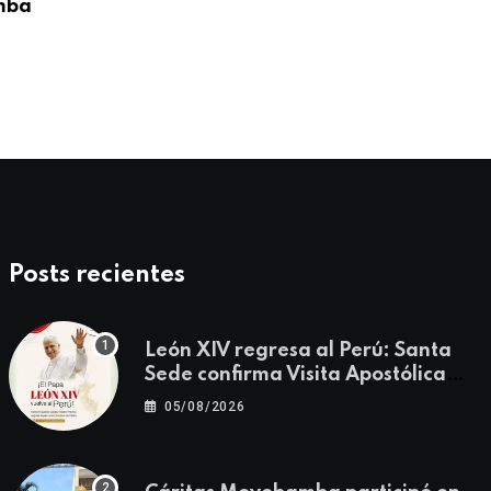
mba
Obispos del Perú expresan saludo al Sa
León
08/05/2026
Posts recientes
León XIV regresa al Perú: Santa
Sede confirma Visita Apostólica
del 11 al 17 de noviembre
05/08/2026