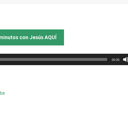
minutos con Jesús AQUÍ
00:00
mba