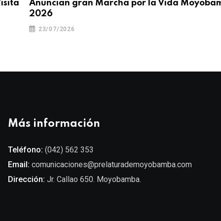
isita
Anuncian gran Marcha por la Vida Moyoba
2026
23/07/2026
Más información
Teléfono:
(042) 562 353
Email:
comunicaciones@prelaturademoyobamba.com
Dirección:
Jr. Callao 650. Moyobamba.